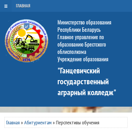
РУС
БЕЛ
ENG
Пятница, 7 августа 2026
ГЛАВНАЯ
Министерство образования
Республики Беларусь
Главное управление по
образованию Брестского
облисполкома
Учреждение образования
"Ганцевичский
государственный
аграрный колледж"
Главная
»
Абитуриентам
»
Перспективы обучения