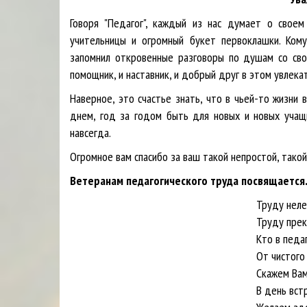
Говоря "Педагог", каждый из нас думает о свое
учительницы и огромный букет первоклашки. Кому
запомнил откровенные разговоры по душам со свое
помощник, и наставник, и добрый друг в этом увлека
Наверное, это счастье знать, что в чьей-то жизни 
днем, год за годом быть для новых и новых учащи
навсегда.
Огромное вам спасибо за ваш такой непростой, тако
Ветеранам педагогического труда посвящается.
Труду нелегкому Вы посвят
Труду прекрасному – об эт
Кто в педагогике хоть чт
От чистого сердца, прос
Скажем Вам прямо: горди
В день встречи, в радо