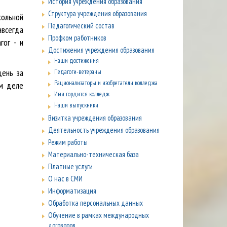
История учреждения образования
Структура учреждения образования
кольной
Педагогический состав
авсегда
Профком работников
гог - и
Достижения учреждения образования
Наши достижения
день за
Педагоги-ветераны
Рационализаторы и изобретатели колледжа
ом деле
Ими гордится колледж
Наши выпускники
Визитка учреждения образования
Деятельность учреждения образования
Режим работы
Материально-техническая база
Платные услуги
О нас в СМИ
Информатизация
Обработка персональных данных
Обучение в рамках международных
договоров