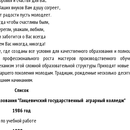
ья для Вас.
ам душу согреет,
ть молодеет.
стливы были,
ли, любили,
 Вас всегда
а, никогда!
 где созданы все условия для качественного образования и полно
профессионального роста мастеров производственного обуч
еханизм этой сложной образовательной структуры. Приходят новые
таршего поколения молодым. Традиции, рожденные несколько десят
яшним начинаниям.
Список
зования "Ганцевичский государственный аграрный колледж"
1986
год
 по учебной работе