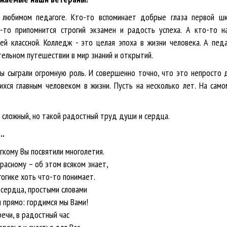
м любимом педагоге. Кто-то вспоминает добрые глаза первой ш
-то припомнится строгий экзамен и радость успеха. А кто-то н
й классной. Колледж - это целая эпоха в жизни человека. А педа
тельном путешествии в мир знаний и открытий.
вы сыграли огромную роль. И совершенно точно, что это непросто 
хся главным человеком в жизни. Пусть на несколько лет. На сам
й сложный, но такой радостный труд души и сердца.
..
или многолетия.
ом всяком знает,
о-то понимает.
тыми словами
мся мы Вами!
стный час