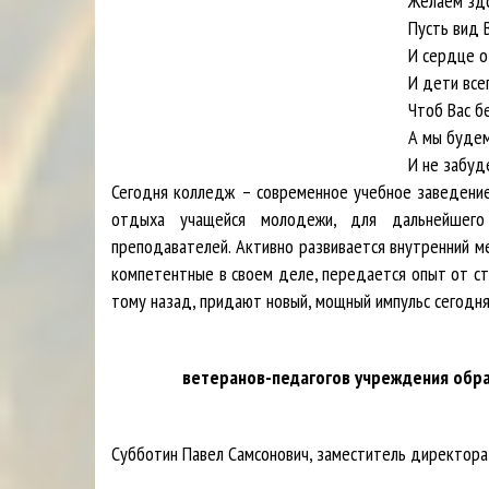
Желаем здоровья и счаст
Пусть вид Ваших внуков В
И сердце от радости пус
И дети всегда чтобы сча
Чтоб Вас берегли, уважа
А мы будем заботится о
И не забудем Вас никогд
Сегодня колледж – современное учебное заведение,
отдыха учащейся молодежи, для дальнейшего 
преподавателей. Активно развивается внутренний м
компетентные в своем деле, передается опыт от с
тому назад, придают новый, мощный импульс сегодн
ветеранов-педагогов
учреждения обра
Субботин Павел Самсонович, заместитель директора