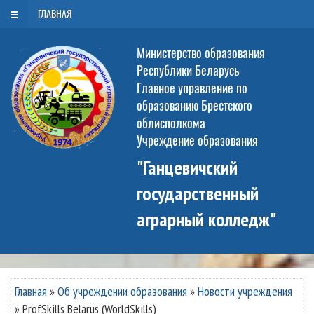
РУС
БЕЛ
ENG
Воскресенье, 9 августа 2026
ГЛАВНАЯ
Министерство образования
Республики Беларусь
Главное управление по
образованию Брестского
облисполкома
Учреждение образования
"Ганцевичский
государственный
аграрный колледж"
Главная
»
Об учреждении образования
»
Новости учреждения
»
ProfSkills Belarus (WorldSkills)