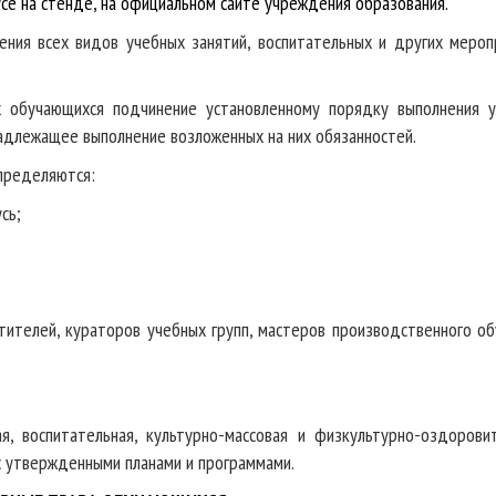
се на стенде, на официальном сайте учреждения образования.
ения всех видов учебных занятий, воспитательных и других мероп
х обучающихся подчинение установленному порядку выполнения 
надлежащее выполнение возложенных на них обязанностей.
определяются:
сь;
тителей, кураторов учебных групп, мастеров производственного об
ая, воспитательная, культурно-массовая и физкультурно-оздорови
с утвержденными планами и программами.