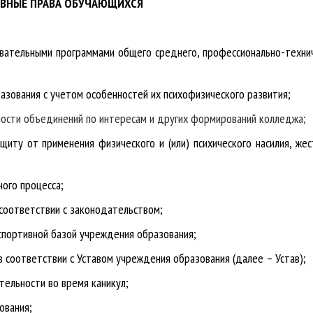
ОВНЫЕ ПРАВА ОБУЧАЮЩИХСЯ
зовательными программами
общего среднего, профессионально-техни
разования с учетом особенностей их психофизического развития;
ности объединений по интересам и других формирований колледжа;
ащиту от применения физического и (или) психического насилия, жес
ного процесса;
 соответствии с законодательством;
 спортивной базой учреждения образования;
в соответствии с Уставом учреждения образования (далее – Устав);
тельности во время каникул;
ования;