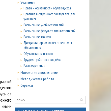
Учащимся
Права и обязанности обучающихся
Правила внутренного распорядка для
учащихся
Расписание учебных занятий
Расписание факультативных занятий
Расписание звонков
Дисциплинарная ответственность
обучающихся
Обучающиеся и закон
Трудоустройство молодёжи
Распределение
Идеология и воспитание
Методическая работа
рарный
Сервисы
одексом
русь от
реннего
 иными