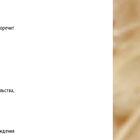
оречит
льства,
еждения