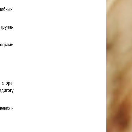
ебных,
 группы
рограмм
 спора,
едагогу
вания и