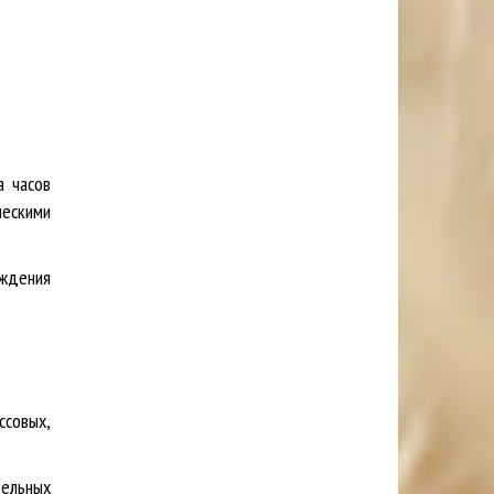
а часов
ческими
ждения
ссовых,
тельных