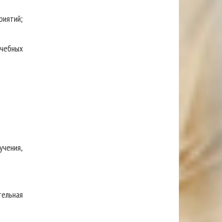
риятий;
учебных
учения,
тельная