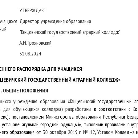
УТВЕРЖДАЮ
учащихся
Директор учреждения образования
ный
"Ганцевичский государственный аграрный колледж"
А.И.Трояновский
31.08.2024
ЕННЕГО РАСПОРЯДКА ДЛЯ УЧАЩИХСЯ
НЦЕВИЧСКИЙ ГОСУДАРСТВЕННЫЙ АГРАРНЫЙ КОЛЛЕДЖ»
1. ОБЩИЕ ПОЛОЖЕНИЯ
щихся учреждения образования «Ганцевичский
государственный аг
ка для обучающихся колледжа) разработаны
в
соответствии с К
екс), постановлением Министерства образования Республики Бела
установе агульнай сярэдняй адукацыi», типовыми правилами внут
него образования от
30 октября 2019 г. № 12, Уставом Колледжа
и