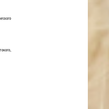
ческого
токого,