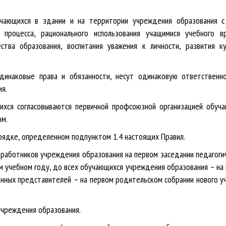
учающихся в здании и на территории учреждения образования 
 процесса, рационального использования учащимися учебного в
ства образования, воспитания уважения к личности, развития к
динаковые права и обязанности, несут одинаковую ответственн
я.
щихся согласовываются первичной профсоюзной организацией обуч
ом.
порядке, определенном подпунктом 1.4 настоящих Правил.
 работников учреждения образования на первом заседании педагоги
м учебном году, до всех обучающихся учреждения образования – на
конных представителей – на первом родительском собрании нового у
 учреждения образования.