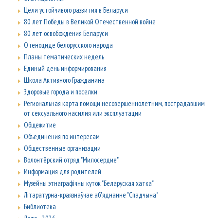
Цели устойчивого развития в Беларуси
80 лет Победы в Великой Отечественной войне
80 лет освобождения Беларуси
О геноциде белорусского народа
Планы тематических недель
Единый день информирования
Школа Активного Гражданина
Здоровые города и поселки
Региональная карта помощи несовершеннолетним, пострадавшим
от сексуального насилия или эксплуатации
Общежитие
Объединения по интересам
Общественные организации
Волонтёрский отряд "Милосердие"
Информация для родителей
Музейны этнаграфічны куток "Беларуская хатка"
Літаратурна-краязнаўчае аб'яднанне "Спадчына"
Библиотека