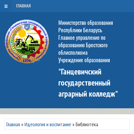
РУС
БЕЛ
ENG
Четверг, 6 августа 2026
ГЛАВНАЯ
Министерство образования
Республики Беларусь
Главное управление по
образованию Брестского
облисполкома
Учреждение образования
"Ганцевичский
государственный
аграрный колледж"
Главная
»
Идеология и воспитание
»
Библиотека